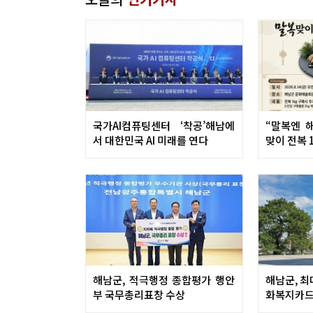
국가AI컴퓨팅센터 ‘착공’해남에
“말복엔 
서 대한민국 AI 미래를 연다
맞이 전복 
해남군, 적극행정 종합평가 행안
해남군, 최
부 국무총리표창 수상
화복지카드