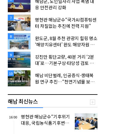
해남군, 노인일자리 사업 폭염 대
응 안전관리 강화
7
명현관 해남군수“국가AI컴퓨팅센
터 차질없는 추진에 전력 지원”
8
완도군, 8월 추천 관광지 힐링 명소
‘해양치유센터’ 완도 해양자원 활
용 다양한 치유 프로그램 체험하며
9
강진만 횡단교량, 40분 거리 ‘2분
힐링...
대’로…기본구상·타당성 검토 단
계 착수
10
해남 비단벌레, 인공증식·생태복
원 연구 추진…“천연기념물 보전
기반 마련”
해남 최신뉴스
명현관 해남군수“기후위기
16:00
대응, 국립농식품기후변화
대응센터 건립 시급”