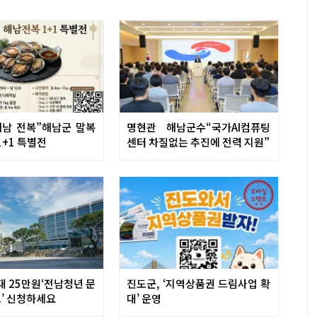
해남 전복”해남군 말복
명현관 해남군수“국가AI컴퓨팅
1+1 특별전
센터 차질없는 추진에 전력 지원”
대 25만원‘전남청년 문
진도군, ‘지역상품권 드림사업 확
’ 신청하세요
대’ 운영