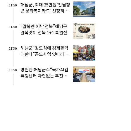
해남군, 최대 25만원‘전남청
11:50
년 문화복지카드’ 신청하세
요
“말복엔 해남 전복”해남군
11:50
말복맞이 전복 1+1 특별전
해남군“원도심에 경제활력
11:30
더한다”공모사업 잇따라 선
정 눈길
명현관 해남군수“국가AI컴
16:50
퓨팅센터 차질없는 추진에
전력 지원”