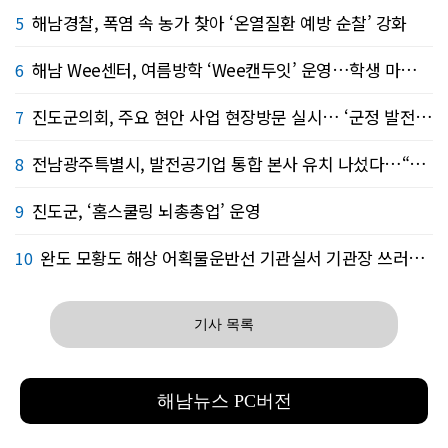
해남경찰, 폭염 속 농가 찾아 ‘온열질환 예방 순찰’ 강화
5
해남 Wee센터, 여름방학 ‘Wee캔두잇’ 운영…학생 마음 건강 돌본다
6
진도군의회, 주요 현안 사업 현장방문 실시… ‘군정 발전 방안’모색 ‘현장 중심 책임 의정...
7
전남광주특별시, 발전공기업 통합 본사 유치 나섰다…“국가 에너지 전환 최적지”
8
진도군, ‘홈스쿨링 뇌총총업’ 운영
9
완도 모황도 해상 어획물운반선 기관실서 기관장 쓰러져…해경 긴급 이송
10
기사 목록
해남뉴스 PC버전