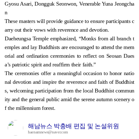
Gyosu Asari, Dongguk Seonwon, Venerable Yuna Jeongcha
n
These masters will provide guidance to ensure participants c
arry out their vows with reverence and devotion.
Daeheungsa Temple emphasized, “Monks from all branch t
emples and lay Buddhists are encouraged to attend the mem
orial and ordination ceremonies to reflect on Seosan Daes
a’s patriotic spirit and reaffirm their faith.”
The ceremonies offer a meaningful occasion to honor natio
nal devotion and inspire the reverence and faith of Buddhist
s, welcoming participation from the local Buddhist commun
ity and the general public amid the serene autumn scenery o
f the millennium forest.
해남뉴스 박충배 편집 및 논설위원
haenamnews@naver.com