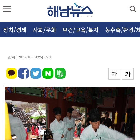
정치/경제
사회/문화
보건/교육/복지
농수축/환경/
입력 : 2025. 10. 14(화) 15:05
가
가