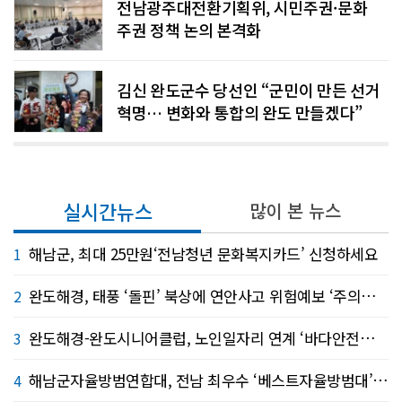
전남광주대전환기획위, 시민주권·문화
주권 정책 논의 본격화
김신 완도군수 당선인 “군민이 만든 선거
혁명… 변화와 통합의 완도 만들겠다”
실시간뉴스
많이 본 뉴스
해남군, 최대 25만원‘전남청년 문화복지카드’ 신청하세요
1
완도해경, 태풍 ‘돌핀’ 북상에 연안사고 위험예보 ‘주의보’ 발령
2
완도해경-완도시니어클럽, 노인일자리 연계 ‘바다안전지킴이’ 운영
3
해남군자율방범연합대, 전남 최우수 ‘베스트자율방범대’ 선정
4