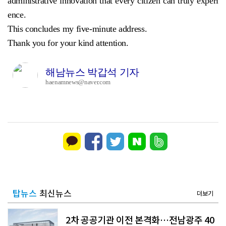
administrative innovation that every citizen can truly experi
ence.
This concludes my five-minute address.
Thank you for your kind attention.
해남뉴스 박갑석 기자
haenamnews@naver.com
탑뉴스
최신뉴스
더보기
2차 공공기관 이전 본격화…전남광주 40