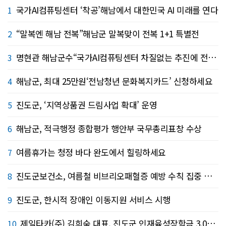
국가AI컴퓨팅센터 ‘착공’해남에서 대한민국 AI 미래를 연다
1
“말복엔 해남 전복”해남군 말복맞이 전복 1+1 특별전
2
명현관 해남군수“국가AI컴퓨팅센터 차질없는 추진에 전력 지원”
3
해남군, 최대 25만원‘전남청년 문화복지카드’ 신청하세요
4
진도군, ‘지역상품권 드림사업 확대’ 운영
5
해남군, 적극행정 종합평가 행안부 국무총리표창 수상
6
여름휴가는 청정 바다 완도에서 힐링하세요
7
진도군보건소, 여름철 비브리오패혈증 예방 수칙 집중 홍보
8
진도군, 한시적 장애인 이동지원 서비스 시행
9
제일타카(주) 김희숙 대표, 진도군 인재육성장학금 3,000만원 기탁
10