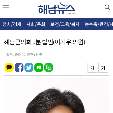
정치/경제
사회/문화
보건/교육/복지
농수축/환경/
해남군의회 5분 발언(이기우 의원)
입력 : 2025. 10. 30(목) 14:01
가
가