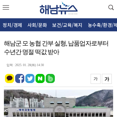
정치/경제
사회/문화
보건/교육/복지
농수축/환경/
해남군 모 농협 간부 실형, 납품업자로부터
수년간 명절 떡값 받아
입력 : 2025. 01. 28(화) 14:30
가
가