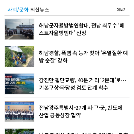
사회/문화
최신뉴스
더보기
해남군자율방범연합대, 전남 최우수 ‘베
스트자율방범대’ 선정
해남경찰, 폭염 속 농가 찾아 ‘온열질환 예
방 순찰’ 강화
강진만 횡단교량, 40분 거리 ‘2분대’로…
기본구상·타당성 검토 단계 착수
전남광주특별시-27개 시·구·군, 반도체
산업 공동성장 협약