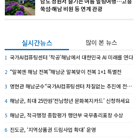
남도 정원서 즐기는 여름 힐링여행…고흥
쑥섬·해남 비원 등 연계 관광
실시간뉴스
많이 본 뉴스
국가AI컴퓨팅센터 ‘착공’해남에서 대한민국 AI 미래를 연다
1
“말복엔 해남 전복”해남군 말복맞이 전복 1+1 특별전
2
명현관 해남군수“국가AI컴퓨팅센터 차질없는 추진에 전력 지원”
3
해남군, 최대 25만원‘전남청년 문화복지카드’ 신청하세요
4
해남군, 적극행정 종합평가 행안부 국무총리표창 수상
5
진도군, ‘지역상품권 드림사업 확대’ 운영
6