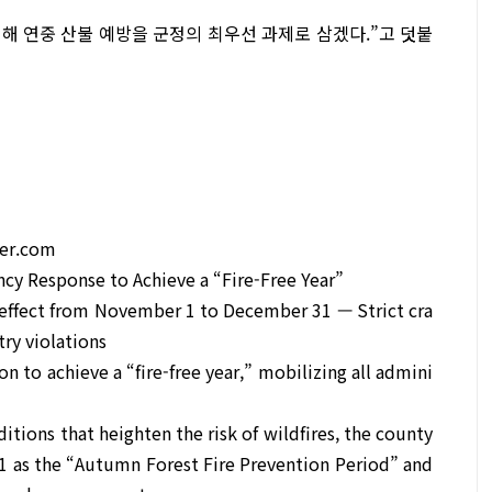
위해 연중 산불 예방을 군정의 최우선 과제로 삼겠다.”고 덧붙
er.com
y Response to Achieve a “Fire-Free Year”
 effect from November 1 to December 31 — Strict cra
ry violations
 to achieve a “fire-free year,” mobilizing all admini
itions that heighten the risk of wildfires, the county
 as the “Autumn Forest Fire Prevention Period” and