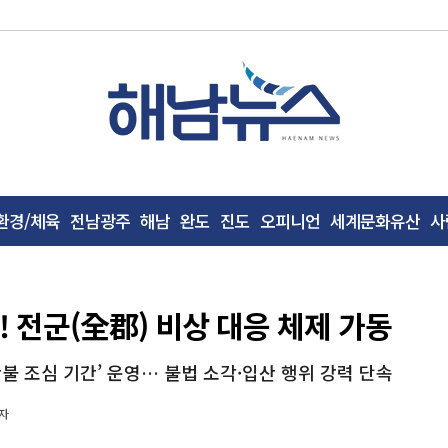
환경/체육
전남광주
해남
완도
진도
오피니언
세계문화유산
사
전! 전군(全郡) 비상 대응 체제 가동
 산불 조심 기간’ 운영… 불법 소각·입산 행위 강력 단속
자