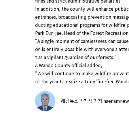
fines and strict administrative penalties.
In addition, the county will enhance public
entrances, broadcasting prevention message
ducting educational programs for wildfire
Park Eun-jae, Head of the Forest Recreation
“A single moment of carelessness can cause
on is entirely possible with everyone’s atte
t as a vigilant guardian of our forests.”
A Wando County official added,
“We will continue to make wildfire prevent
ut the year to realize a truly ‘fire-free Wand
해남뉴스 박갑석 기자 haenamnews