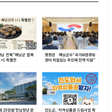
해남 전복”해남군 말복
명현관 해남군수“국가AI컴퓨팅
1+1 특별전
센터 차질없는 추진에 전력 지원”
대 25만원‘전남청년 문
진도군, ‘지역상품권 드림사업 확