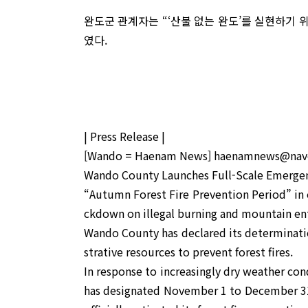
완도군 관계자는 “‘산불 없는 완도’를 실현하기 
였다.
| Press Release |
[Wando = Haenam News] haenamnews@nav
Wando County Launches Full-Scale Emergenc
“Autumn Forest Fire Prevention Period” in
ckdown on illegal burning and mountain ent
Wando County has declared its determination
strative resources to prevent forest fires.
In response to increasingly dry weather cond
has designated November 1 to December 31