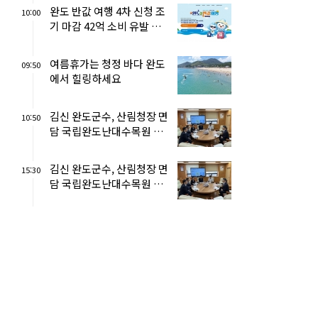
완도 반값 여행 4차 신청 조
10:00
기 마감 42억 소비 유발 효
과
여름휴가는 청정 바다 완도
09:50
에서 힐링하세요
김신 완도군수, 산림청장 면
10:50
담 국립완도난대수목원 조
기 조성 건의
김신 완도군수, 산림청장 면
15:30
담 국립완도난대수목원 조
기 조성 건의