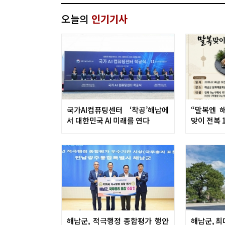
오늘의
인기기사
국가AI컴퓨팅센터 ‘착공’해남에
“말복엔 
서 대한민국 AI 미래를 연다
맞이 전복 
해남군, 적극행정 종합평가 행안
해남군, 최