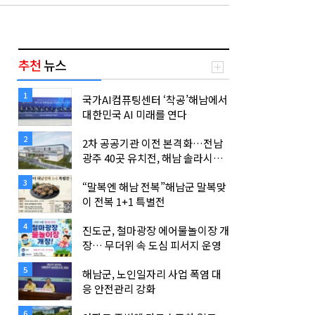
추천
뉴스
1
국가AI컴퓨팅센터 ‘착공’해남에서
대한민국 AI 미래를 연다
2
2차 공공기관 이전 본격화…전남
광주 40곳 유치전, 해남 솔라시도
‘AI·에너지 기관’ 품을까
3
“말복엔 해남 전복”해남군 말복맞
이 전복 1+1 특별전
4
진도군, 철마광장 에어물놀이장 개
장… 무더위 속 도심 피서지 운영
5
해남군, 노인일자리 사업 폭염 대
응 안전관리 강화
6