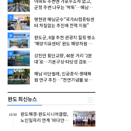
아파트 주변엔 가로수조차 없고,
군청 주변 나무는 ‘싹둑’…해남군
은 보행자의 고통이 보이지 않는가
7
명현관 해남군수“국가AI컴퓨팅센
터 차질없는 추진에 전력 지원”
8
완도군, 8월 추천 관광지 힐링 명소
‘해양치유센터’ 완도 해양자원 활
용 다양한 치유 프로그램 체험하며
9
강진만 횡단교량, 40분 거리 ‘2분
힐링...
대’로…기본구상·타당성 검토 단
계 착수
10
해남 비단벌레, 인공증식·생태복
원 연구 추진…“천연기념물 보전
기반 마련”
완도 최신뉴스
완도해경-완도시니어클럽,
10:50
노인일자리 연계 ‘바다안전
지킴이’ 운영