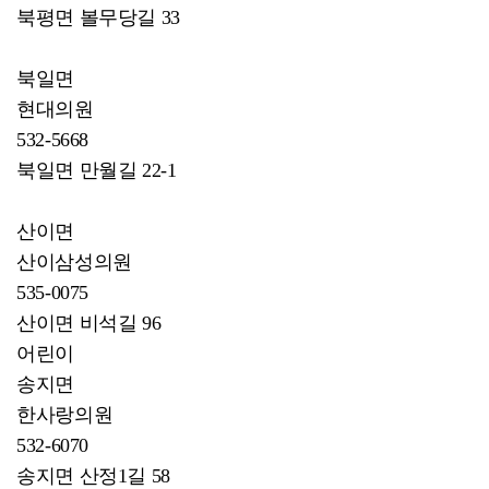
북평면 볼무당길 33
북일면
현대의원
532-5668
북일면 만월길 22-1
산이면
산이삼성의원
535-0075
산이면 비석길 96
어린이
송지면
한사랑의원
532-6070
송지면 산정1길 58