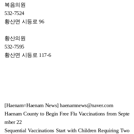
복음의원
532-7524
황산면 시등로 96
황산의원
532-7595
황산면 시등로 117-6
[Haenam=Haenam News] haenamnews@naver.com
Haenam County to Begin Free Flu Vaccinations from Septe
mber 22
Sequential Vaccinations Start with Children Requiring Two