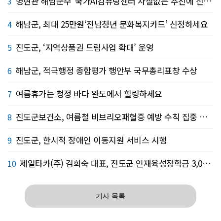
명현관 해남군수“국가AI컴퓨팅센터 차질없는 추진에 전력 지원”
3
해남군, 최대 25만원‘전남청년 문화복지카드’ 신청하세요
4
진도군, ‘지역상품권 드림사업 확대’ 운영
5
해남군, 적극행정 종합평가 행안부 국무총리표창 수상
6
여름휴가는 청정 바다 완도에서 힐링하세요
7
진도군보건소, 여름철 비브리오패혈증 예방 수칙 집중 홍보
8
진도군, 한시적 장애인 이동지원 서비스 시행
9
제일타카(주) 김희숙 대표, 진도군 인재육성장학금 3,000만원 기탁
10
기사 목록