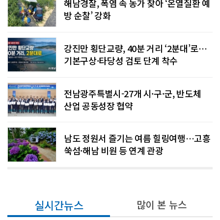
해남경찰, 폭염 속 농가 찾아 ‘온열질환 예
방 순찰’ 강화
강진만 횡단교량, 40분 거리 ‘2분대’로…
기본구상·타당성 검토 단계 착수
전남광주특별시-27개 시·구·군, 반도체
산업 공동성장 협약
남도 정원서 즐기는 여름 힐링여행…고흥
쑥섬·해남 비원 등 연계 관광
실시간뉴스
많이 본 뉴스