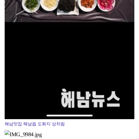
해남맛집 해남읍 도화지 상차림