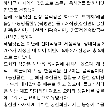
해남군이 지역의 맛집으로 소문난 음식점들을‘해남맛
집’으로 선정했다.
올해 해남맛집 선정 음식점은 6개소로, 도화지(해남
읍), 대동명품한우(북평면), 돌고래식당(삼산면), 궁전
회관(황산면), 대선정가든(송지면), 땅끝정인숙칼국수
(현산면) 등이다.
해남맛집은 지난해 진미식당과 서성식당, 성내식당 3
개소가 지정된 데 이어 이번에 6개소가 선정돼 총 9개
소로 늘어났다.
도화지 식당은 해남읍 읍내길에 위치해 있으며, 해남
식 보리굴비와 계절 한정식을 선보이는 음식점이다.
대동명품한우는 해남 특산물인 황칠을 이용한 갈비탕
과 숙성 돼지갈비를 메뉴로 하고 있으며, 돌고래식당
은 해남 대표 먹거리인 닭코스 요리와 생갈비를 숯불
에 구워 내는 요리법으로 유명하다.
황산면 소재지에 위치한 궁전회관에서는 붕장어 주물