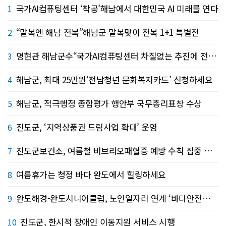
국가AI컴퓨팅센터 ‘착공’해남에서 대한민국 AI 미래를 연다
1
“말복엔 해남 전복”해남군 말복맞이 전복 1+1 특별전
2
명현관 해남군수“국가AI컴퓨팅센터 차질없는 추진에 전력 지원”
3
해남군, 최대 25만원‘전남청년 문화복지카드’ 신청하세요
4
해남군, 적극행정 종합평가 행안부 국무총리표창 수상
5
진도군, ‘지역상품권 드림사업 확대’ 운영
6
진도군보건소, 여름철 비브리오패혈증 예방 수칙 집중 홍보
7
여름휴가는 청정 바다 완도에서 힐링하세요
8
완도해경-완도시니어클럽, 노인일자리 연계 ‘바다안전지킴이’ 운영
9
진도군, 한시적 장애인 이동지원 서비스 시행
10