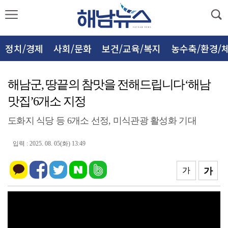
정치/경제
사회/문화
보건/교육/복지
농수축/환경/
해남군, 땅끝의 참맛을 전해드립니다‘해남
맛집’6개소 지정
도화지 식당 등 6개소 선정, 미식관광 활성화 기대
입력 : 2025. 08. 05(화) 13:49
가
가