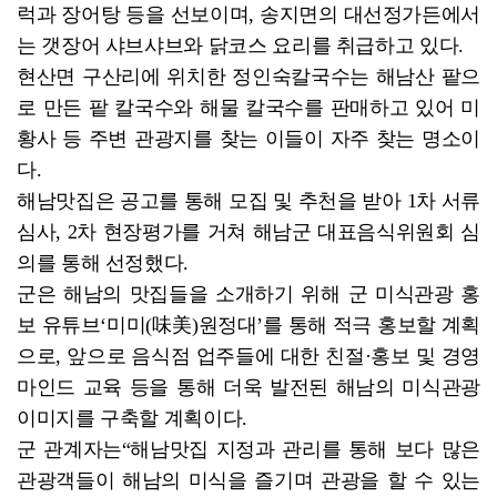
럭과 장어탕 등을 선보이며, 송지면의 대선정가든에서
는 갯장어 샤브샤브와 닭코스 요리를 취급하고 있다.
현산면 구산리에 위치한 정인숙칼국수는 해남산 팥으
로 만든 팥 칼국수와 해물 칼국수를 판매하고 있어 미
황사 등 주변 관광지를 찾는 이들이 자주 찾는 명소이
다.
해남맛집은 공고를 통해 모집 및 추천을 받아 1차 서류
심사, 2차 현장평가를 거쳐 해남군 대표음식위원회 심
의를 통해 선정했다.
군은 해남의 맛집들을 소개하기 위해 군 미식관광 홍
보 유튜브‘미미(味美)원정대’를 통해 적극 홍보할 계획
으로, 앞으로 음식점 업주들에 대한 친절·홍보 및 경영
마인드 교육 등을 통해 더욱 발전된 해남의 미식관광
이미지를 구축할 계획이다.
군 관계자는“해남맛집 지정과 관리를 통해 보다 많은
관광객들이 해남의 미식을 즐기며 관광을 할 수 있는